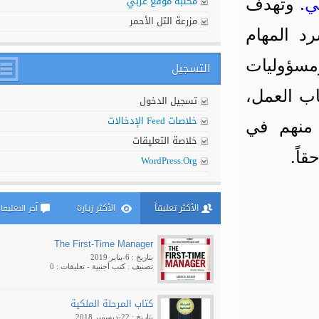
مكتبة موقع عربي
 وتهدف
مزرعة التل الأحمر
المهام
ؤوليات
التسجيل
 العمل،
تسجيل الدخول
خلاصات Feed الإدخالات
نهم في
خلاصة التعليقات
ً.
WordPress.org
الأكثر تعليقاً
الأكثر زيارة
أخر التعليقات
The First-Time Manager
بتاريخ : 6-يناير 2019
تصنيف :
كتب أجنبية
- تعليقات : 0
كتاب المرحلة الملكية
بتاريخ : 22-ديسمبر 2018