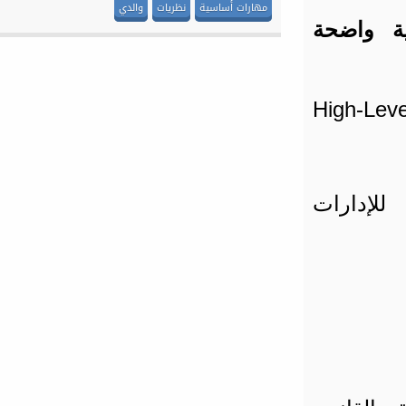
مهارات أساسية
نظريات
والدي
 واضحة
فن القراءة
كتب في :
مهارات أساسية
بتاريخ : 11 يناير 2016
High-Level Busine
شركة عائلية في أزمة
كتب في :
التجارة
بتاريخ : 19 ديسمبر 2014
جمع البيانات
O واضح للإدارات
كتب في :
البحث العلمي
رسائل الدكتوراه
رسائل الماجستير
مهارات أساسية
بتاريخ : 20 يوليو 2015
الدكتور محمد مفتي «رحمه الله»
كتب في :
شخصيات أخرى
قادة عظماء
بتاريخ : 9 سبتمبر 2005
برنامج Endnote الشهير في إدارة
المراجع
كتب في :
مهارات أساسية