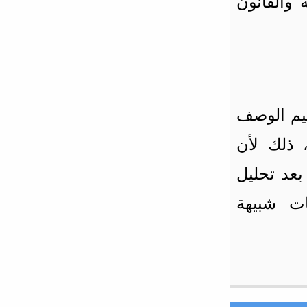
القانون
بتاريخ : 16 أبريل 2007
التقارب الإيراني الغربي: الأفعى
العنكبوتية الإيرانية
كتب في :
السياسة
لبنات أفكاري
بتاريخ : 1 ديسمبر 2013
م الوصف
لك لأن
د تحليل
 شبيهة